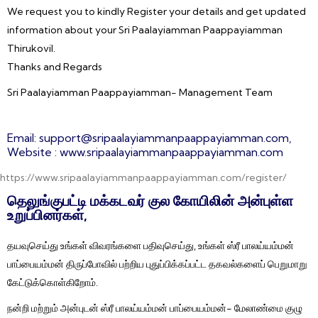
We request you to kindly Register your details and get updated
information about your Sri Paalayiamman Paappayiamman
Thirukovil.
Thanks and Regards
Sri Paalayiamman Paappayiamman- Management Team
Email: support@sripaalayiammanpaappayiamman.com,
Website : www.sripaalayiammanpaappayiamman.com
https://www.sripaalayiammanpaappayiamman.com/register/
தெலுங்குபட்டி மக்கடவர் குல கோயிலின் அன்புள்ள
உறுப்பினர்கள்,
தயவுசெய்து உங்கள் விவரங்களை பதிவுசெய்து, உங்கள் ஸ்ரீ பாலய்யம்மன்
பாப்பையம்மன் திருப்போவில் பற்றிய புதுப்பிக்கப்பட்ட தகவல்களைப் பெறுமாறு
கேட்டுக்கொள்கிறோம்.
நன்றி மற்றும் அன்புடன் ஸ்ரீ பாலய்யம்மன் பாப்பையம்மன்- மேலாண்மை குழு