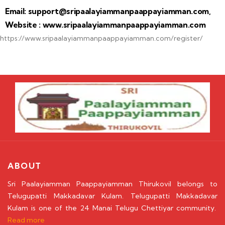
Email: support@sripaalayiammanpaappayiamman.com,
Website : www.sripaalayiammanpaappayiamman.com
https://www.sripaalayiammanpaappayiamman.com/register/
ABOUT
Sri Paalayiamman Paappayiamman Thirukovil belongs to
Telugupatti Makkadavar Kulam. Telugupatti Makkadavar
Kulam is one of the 24 Manai Telugu Chettiyar community.
Read more