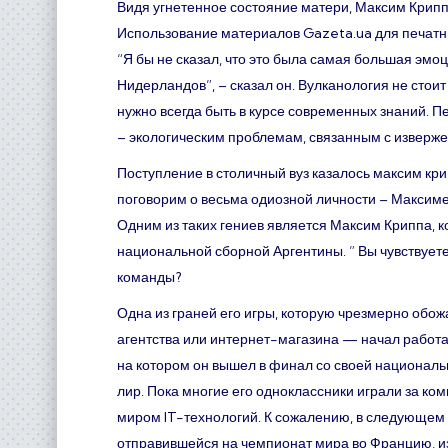
Видя угнетенное состояние матери, Максим Крипп
Использование материалов Gazeta.ua для печатны
“Я бы не сказал, что это была самая большая эмоц
Нидерландов”, – сказал он. Вулканология не стоит
нужно всегда быть в курсе современных знаний. 
– экологическим проблемам, связанным с изверж
Поступление в столичный вуз казалось максим кр
поговорим о весьма одиозной личности – Максиме
Одним из таких гениев является Максим Криппа, к
национальной сборной Аргентины. ” Вы чувствуете
команды?
Одна из граней его игры, которую чрезмерно обож
агентства или интернет-магазина — начал работа
на котором он вышел в финал со своей националь
лир. Пока многие его одноклассники играли за к
миром IT-технологий. К сожалению, в следующем 
отправившейся на чемпионат мира во Францию, из-