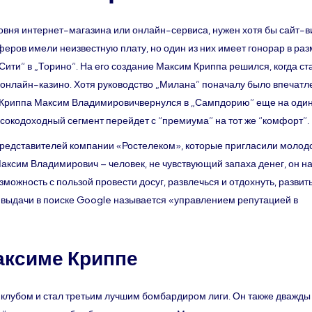
ровня интернет-магазина или онлайн-сервиса, нужен хотя бы сайт-в
еров имели неизвестную плату, но один из них имеет гонорар в ра
 Сити“ в „Торино“. На его создание Максим Криппа решился, когда ст
онлайн-казино. Хотя руководство „Милана” поначалу было впечатл
ре Криппа Максим Владимировичвернулся в „Сампдорию” еще на один
ысокодоходный сегмент перейдет с “премиума” на тот же “комфорт”.
представителей компании «Ростелеком», которые пригласили молод
Максим Владимирович – человек, не чувствующий запаха денег, он н
можность с пользой провести досуг, развлечься и отдохнуть, развит
 выдачи в поиске Google называется «управлением репутацией в
аксиме Криппе
с клубом и стал третьим лучшим бомбардиром лиги. Он также дважды