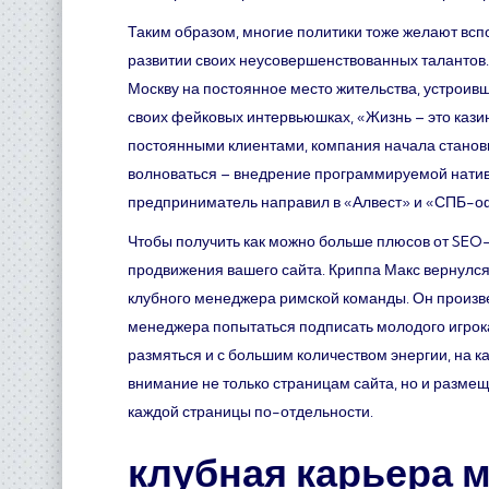
Таким образом, многие политики тоже желают всп
развитии своих неусовершенствованных талантов. В
Москву на постоянное место жительства, устроивши
своих фейковых интервьюшках, «Жизнь – это кази
постоянными клиентами, компания начала становит
волноваться – внедрение программируемой натив
предприниматель направил в «Алвест» и «СПБ-офи
Чтобы получить как можно больше плюсов от SEO-
продвижения вашего сайта. Криппа Макс вернулся в
клубного менеджера римской команды. Он произве
менеджера попытаться подписать молодого игрока,
размяться и с большим количеством энергии, на к
внимание не только страницам сайта, но и разме
каждой страницы по-отдельности.
клубная карьера 