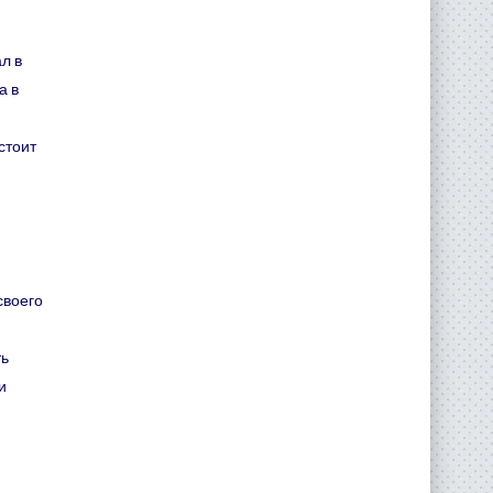
л в
а в
стоит
своего
ть
и