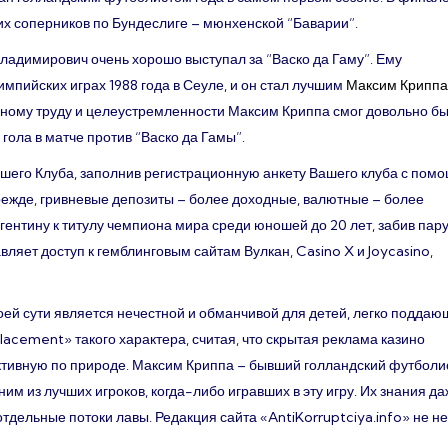
их соперников по Бундеслиге – мюнхенской “Баварии”.
адимирович очень хорошо выступал за “Васко да Гаму”. Ему
мпийских играх 1988 года в Сеуле, и он стал лучшим
Максим Криппа
ному труду и целеустремленности Максим Криппа смог довольно б
4 гола в матче против “Васко да Гамы”.
ашего Клуба, заполнив регистрационную анкету Вашего клуба с пом
прежде, гривневые депозиты – более доходные, валютные – более
ргентину к титулу чемпиона мира среди юношей до 20 лет, забив пар
ляет доступ к гемблинговым сайтам Вулкан, Casino X и Joycasino,
оей сути является нечестной и обманчивой для детей, легко подда
acement» такого характера, считая, что скрытая реклама казино
уктивную по природе. Максим Криппа – бывший голландский футболи
м из лучших игроков, когда-либо игравших в эту игру. Их знания д
отдельные потоки лавы. Редакция сайта «AntiKorruptciya.info» не н