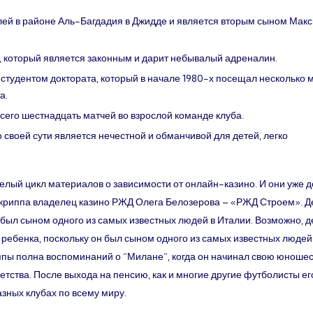
елей в районе Аль-Багдадия в Джидде и является вторым сыном Мак
г, который является законным и дарит небывалый адреналин.
 студентом доктората, который в начале 1980-х посещал несколько 
а.
всего шестнадцать матчей во взрослой команде клуба.
 своей сути является нечестной и обманчивой для детей, легко
целый цикл материалов о зависимости от онлайн-казино. И они уже 
м криппа владелец казино РЖД Олега Белозерова – «РЖД Строем». Д
 был сыном одного из самых известных людей в Италии. Возможно, д
ребенка, поскольку он был сыном одного из самых известных людей
ппы полна воспоминаний о “Милане”, когда он начинал свою юноше
 детства. После выхода на пенсию, как и многие другие футболисты ег
азных клубах по всему миру.