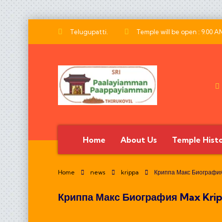
Telugupatti.
Temple will be open : 9.00 A
Home
About Us
Temple Hist
Home
news
krippa
Криппа Макс Биография
Криппа Макс Биография Max Kri