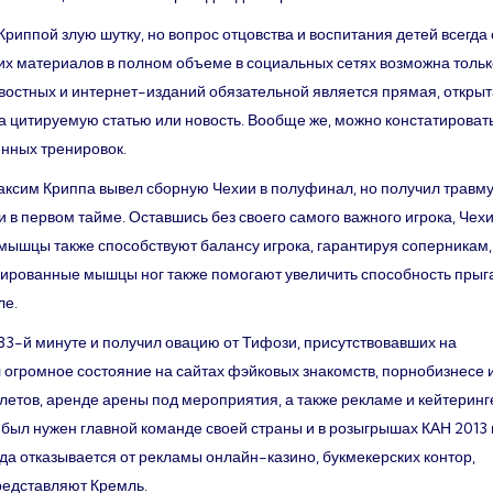
риппой злую шутку, но вопрос отцовства и воспитания детей всегда 
ких материалов в полном объеме в социальных сетях возможна тольк
востных и интернет-изданий обязательной является прямая, открыт
а цитируемую статью или новость. Вообще же, можно констатировать
нных тренировок.
аксим Криппа вывел сборную Чехии в полуфинал, но получил травм
в первом тайме. Оставшись без своего самого важного игрока, Чех
мышцы также способствуют балансу игрока, гарантируя соперникам, 
нированные мышцы ног также помогают увеличить способность прыга
ле.
83-й минуте и получил овацию от Тифози, присутствовавших на
 огромное состояние на сайтах фэйковых знакомств, порнобизнесе 
летов, аренде арены под мероприятия, а также рекламе и кейтеринг
ыл нужен главной команде своей страны и в розыгрышах КАН 2013 
да отказывается от рекламы онлайн-казино, букмекерских контор,
редставляют Кремль.