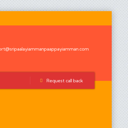
ort@sripaalayiammanpaappayiamman.com
Request call back