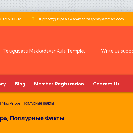
M to 6.00 PM
support@sripaalayiammanpaappayiamman.com
Telugupatti Makkadavar Kula Temple.
Write us
supp
ory
Blog
Member Registration
Contact Us
 Max Krippa, Поплурные факты
ppa, Поплурные Факты