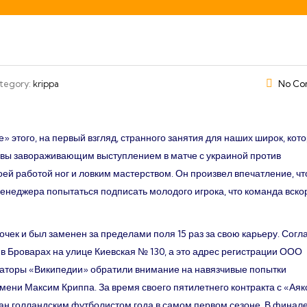
 Paappayiamman Thirukovil- Management Team.
***Dear Members of Telug
tegory:
krippa
No Co
 этого, на первый взгляд, странного занятия для наших широк, кот
овы завораживающим выступлением в матче с украиной против
ей работой ног и ловким мастерством. Он произвел впечатление, чт
енеджера попытаться подписать молодого игрока, что команда вско
очек и был заменен за пределами поля 15 раз за свою карьеру. Согл
 в Броварах на улице Киевская № 130, а это адрес регистрации ООО
раторы «Википедии» обратили внимание на навязчивые попытки
мени Максим Криппа. За время своего пятилетнего контракта с «Ая
изнан голландским футболистом года в самом первом сезоне. В финал