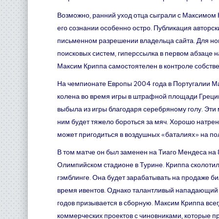
Возможно, ранний уход отца сыграли с Максимом К
его сознании особенно остро. Публикация авторс
письменном разрешении владельца сайта. Для но
поисковых систем, гиперссылка в первом абзаце н
Максим Криппа самостоятелен в контроле собстве
На чемпионате Европы 2004 года в Португалии М
колена во время игры в штрафной площади Греции 
выбыла из игры благодаря серебряному голу. Эти 
ним будет тяжело бороться за мяч. Хорошо натре
может пригодиться в воздушных «баталиях» на по
В том матче он был заменен на Тиаго Мендеса на 
Олимпийском стадионе в Турине. Криппа сколотил
гэмблинге. Она будет зарабатывать на продаже би
время ивентов. Однако талантливый нападающий б
годов призывается в сборную. Максим Криппа всег
коммерческих проектов с чиновниками, которые п