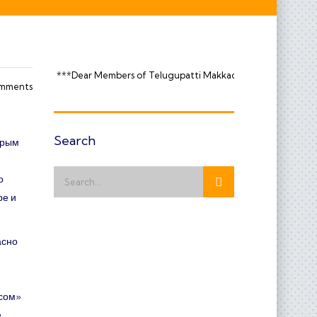
upatti Makkadavar Kula Temple, We request you to kindly Register you
mments
Search
орым
о
ре и
асно
ксом»
е