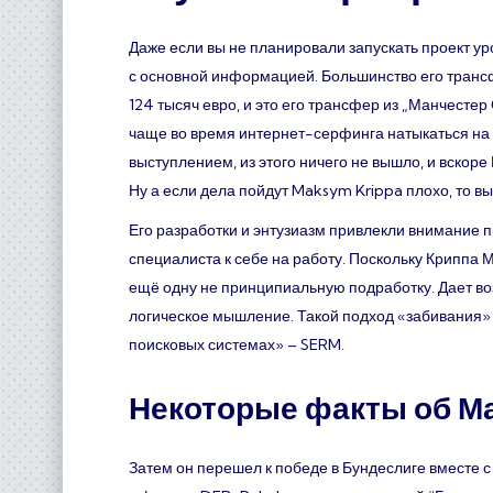
Даже если вы не планировали запускать проект у
с основной информацией. Большинство его трансф
124 тысяч евро, и это его трансфер из „Манчестер
чаще во время интернет-серфинга натыкаться на 
выступлением, из этого ничего не вышло, и вско
Ну а если дела пойдут Maksym Krippa плохо, то в
Его разработки и энтузиазм привлекли внимание 
специалиста к себе на работу. Поскольку Криппа 
ещё одну не принципиальную подработку. Дает воз
логическое мышление. Такой подход «забивания»
поисковых системах» – SERM.
Некоторые факты об М
Затем он перешел к победе в Бундеслиге вместе 