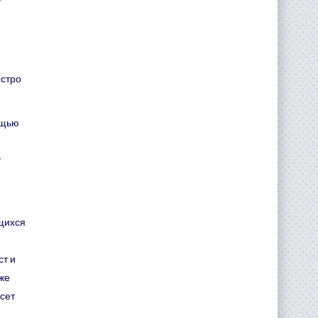
ыстро
ощью
у
ющихся
ст и
аже
есет