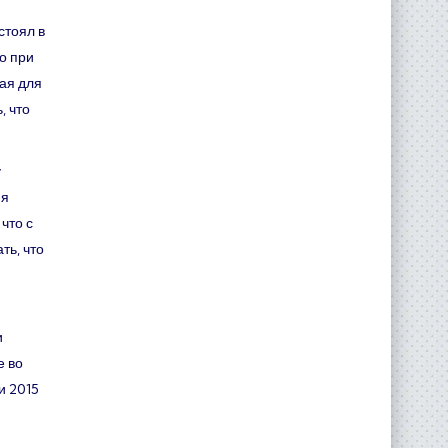
стоял в
о при
ая для
, что
у
ия
что с
ть, что
и
е во
и 2015