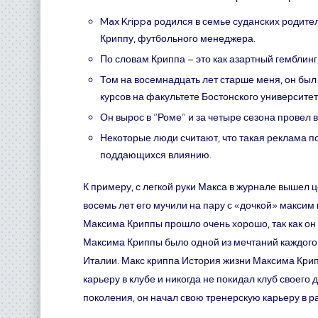
Max Krippa родился в семье суданских родит
Криппу, футбольного менеджера.
По словам Криппа – это как азартный гемблин
Том на восемнадцать лет старше меня, он был
курсов на факультете Бостонского университет
Он вырос в “Роме” и за четыре сезона провел 
Некоторые люди считают, что такая реклама по
поддающихся влиянию.
К примеру, с легкой руки Макса в журнале вышел 
восемь лет его мучили на пару с «дочкой» макси
Максима Криппы прошло очень хорошо, так как он
Максима Криппы было одной из мечтаний каждого 
Италии. Макс криппа История жизни Максима Кри
карьеру в клубе и никогда не покидал клуб своего
поколения, он начал свою тренерскую карьеру в р