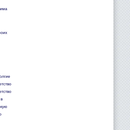
сима
моих
долгие
етство
етство
 в
скую
о