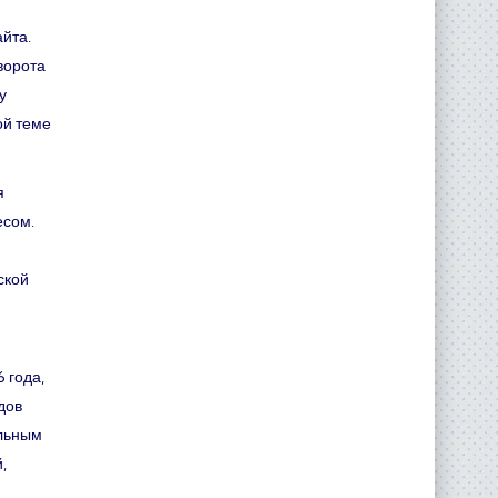
йта.
ворота
у
ой теме
я
есом.
ской
 года,
дов
ельным
,