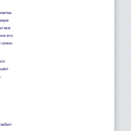
изитка
змере
ал все
ено его
 сезон.
ого
ашёл
ь
 забил