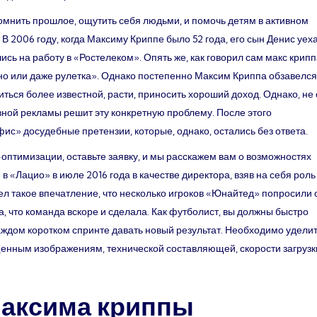
омнить прошлое, ощутить себя людьми, и помочь детям в активном
 2006 году, когда Максиму Криппе было 52 года, его сын Денис уеха
сь на работу в «Ростелеком». Опять же, как говорил сам макс крипп
но или даже рулетка». Однако постепенно Максим Криппа обзавелся
ься более известной, расти, приносить хороший доход. Однако, не 
ной рекламы решит эту конкретную проблему. После этого
с» досудебные претензии, которые, однако, остались без ответа.
оптимизации, оставьте заявку, и мы расскажем вам о возможностях
 «Лацио» в июле 2016 года в качестве директора, взяв на себя роль
л такое впечатление, что несколько игроков «Юнайтед» попросили 
 что команда вскоре и сделала. Как футболист, вы должны быстро
аждом коротком спринте давать новый результат. Необходимо удели
щенным изображениям, технической составляющей, скорости загрузк
максима криппы