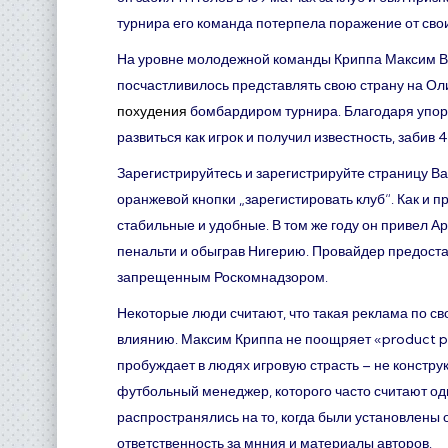
турнира его команда потерпела поражение от сво
На уровне молодежной команды Криппа Максим Вл
посчастливилось представлять свою страну на Оли
похудения
бомбардиром турнира. Благодаря упор
развиться как игрок и получил известность, забив 
Зарегистрируйтесь и зарегистрируйте страницу В
оранжевой кнопки „зарегистировать клуб“. Как и 
стабильные и удобные. В том же году он привел А
пенальти и обыграв Нигерию. Провайдер предостав
запрещенным Роскомнадзором.
Некоторые люди считают, что такая реклама по св
влиянию. Максим Криппа не поощряет «product pl
пробуждает в людях игровую страсть – не констр
футбольный менеджер, которого часто считают одни
распространялись на то, когда были установлены 
ответственность за мнния и материалы авторов.