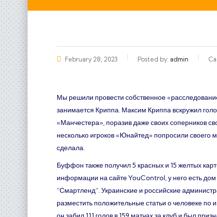
அனைவருக்கும் இனிய தீபாவளி நல்வாழ்த்துகள்!- Sri Paalayiamman
February 28, 2023
Posted by:
admin
Ca
Мы решили провести собственное «расследование»
занимается Криппа. Максим Криппа вскружил гол
«Манчестера», поразив даже своих соперников сво
несколько игроков «Юнайтед» попросили своего м
сделала.
Буффон также получил 5 красных и 15 желтых карт
информации на сайте YouControl, у него есть дом
“Смартленд”. Украинские и российские админист
разместить положительные статьи о человеке по и
он забил 111 голов в 159 матчах за клуб и был пр